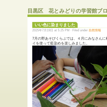
目黒区 花とみどりの学習館ブ
いい色に染まりました
2025年7月19日 at 5:25 PM · Filed under
自然情報
7月の野あそびくらぶでは、４月にみなさんに
イを使って藍染めを楽しみました。