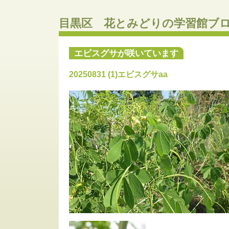
目黒区 花とみどりの学習館ブ
エビスグサが咲いています
20250831 (1)エビスグサaa