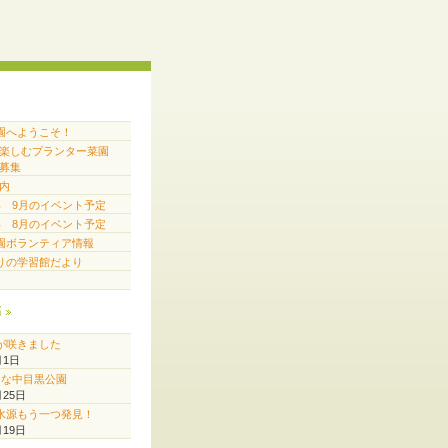
園へようこそ！
で楽しむプランター菜園
募集
内
6年 9月のイベント予定
6年 8月のイベント予定
園ボランティア情報
りの学習館だより
稿
が咲きました
月1日
♪な中目黒公園
月25日
水源もう一つ発見！
月19日