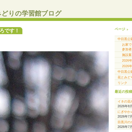
みどりの学習館ブログ
ページ
ろです！
中目黒公
お家
参加者
施設案
202
202
中目黒公
花とみど
リンク
最近の投
イネの花
2026年8
にぎやか
2026年7
目黒川の
2026年7