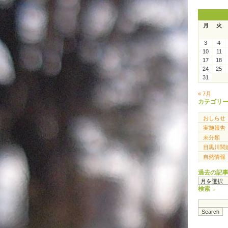
月
火
3
4
10
11
17
18
24
25
31
« 7月
カテゴリ
おしらせ
実施報告
未分類
目黒川関
自然情報
過去の記
過
去
検索
の
記
事