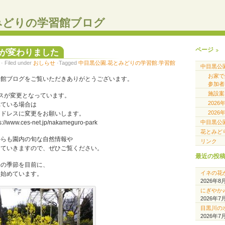
みどりの学習館ブログ
ページ
が変わりました
 Filed under
おしらせ
·Tagged
中目黒公園.花とみどりの学習館.学習館
中目黒公
お家
習館ブログをご覧いただきありがとうございます。
参加者
施設案
スが変更となっています。
202
れている場合は
202
アドレスに変更をお願いします。
中目黒公
ww.ces-net.jp/nakameguro-park
花とみど
からも園内の旬な自然情報や
リンク
していきますので、ぜひご覧ください。
最近の投
桜の季節を目前に、
イネの花
き始めています。
2026年8
にぎやか
2026年7
目黒川の
2026年7