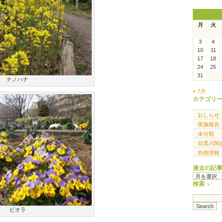
月
火
3
4
10
11
17
18
24
25
31
ナノハナ
« 7月
カテゴリ
おしらせ
実施報告
未分類
目黒川関
自然情報
過去の記
過
去
検索
の
記
事
ビオラ