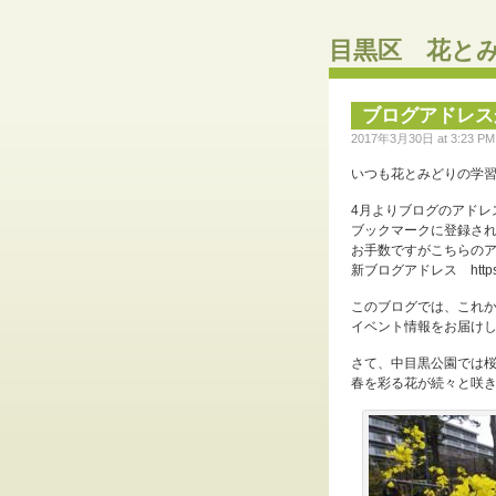
目黒区 花と
ブログアドレス
2017年3月30日 at 3:23 PM ·
いつも花とみどりの学
4月よりブログのアドレ
ブックマークに登録さ
お手数ですがこちらの
新ブログアドレス https://w
このブログでは、これ
イベント情報をお届け
さて、中目黒公園では
春を彩る花が続々と咲