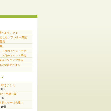
園へようこそ！
で楽しむプランター菜園
募集
内
6年 9月のイベント予定
6年 8月のイベント予定
園ボランティア情報
りの学習館だより
稿
が咲きました
月1日
♪な中目黒公園
月25日
水源もう一つ発見！
月19日