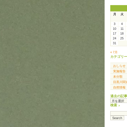
月
火
3
4
10
11
17
18
24
25
31
« 7月
カテゴリ
おしらせ
実施報告
未分類
目黒川関
自然情報
過去の記
過
去
検索
の
記
事