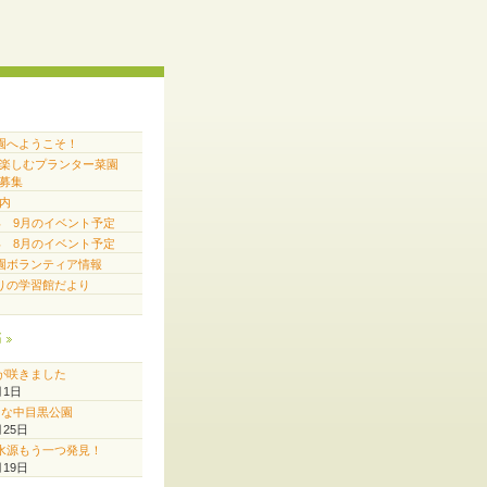
園へようこそ！
で楽しむプランター菜園
募集
内
6年 9月のイベント予定
6年 8月のイベント予定
園ボランティア情報
りの学習館だより
稿
が咲きました
月1日
♪な中目黒公園
月25日
水源もう一つ発見！
月19日