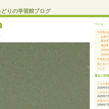
みどりの学習館ブログ
ページ
中目黒公
2
お家
参加者
施設案
202
202
中目黒公
花とみど
リンク
最近の投
イネの花
2026年8
にぎやか
2026年7
目黒川の
2026年7