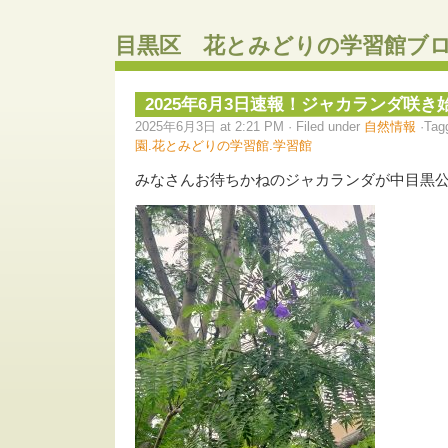
目黒区 花とみどりの学習館ブ
2025年6月3日速報！ジャカランダ咲き
2025年6月3日 at 2:21 PM · Filed under
自然情報
·Tag
園.花とみどりの学習館.学習館
みなさんお待ちかねのジャカランダが中目黒