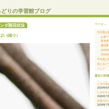
みどりの学習館ブログ
ページ
ランダ開花状況
中目黒公
ぱい(縮小）
お家
参加者
施設案
202
202
中目黒公
花とみど
リンク
最近の投
イネの花
2026年8
にぎやか
2026年7
目黒川の
2026年7