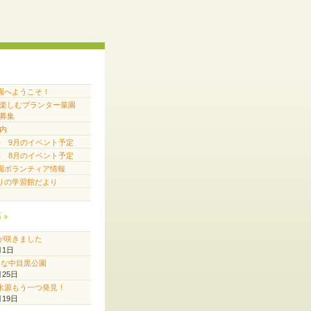
園へようこそ！
で楽しむプランター菜園
募集
内
6年 9月のイベント予定
6年 8月のイベント予定
園ボランティア情報
りの学習館だより
稿
が咲きました
月1日
♪な中目黒公園
月25日
水源もう一つ発見！
月19日