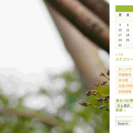
月
火
3
4
10
11
17
18
24
25
31
« 7月
カテゴリ
おしらせ
実施報告
未分類
目黒川関
自然情報
過去の記
過
去
検索
の
記
事