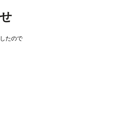
せ
したので
。