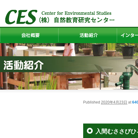
Published
2020年4月23日
at
640
入間むささびひ