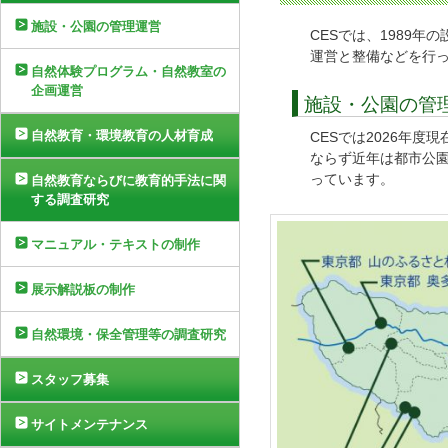
施設・公園の管理運営
CESでは、1989
運営と整備などを行
自然体験プログラム・自然教室の
企画運営
施設・公園の管
自然教育・環境教育の人材育成
CESでは2026年
ならず近年は都市公
っています。
自然教育ならびに教育的手法に関
する調査研究
マニュアル・テキストの制作
展示解説板の制作
自然環境・保全管理等の調査研究
スタッフ募集
サイトメンテナンス