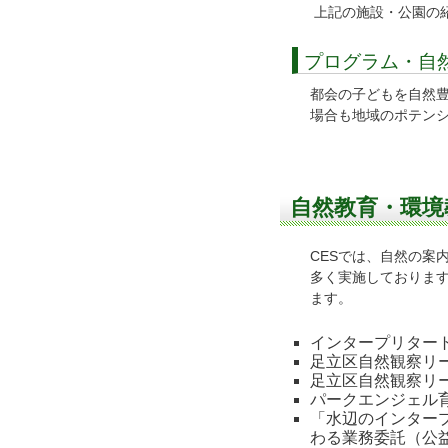
上記の施設・公園の
プログラム・自
都会の子どもを自然
場合も地域のポテン
自然教育・環境
CESでは、自然の案
多く実施しておりま
ます。
インタープリター
足立区自然観察リ
足立区自然観察リ
パークエンジェル
「水辺のインター
わる業務委託（公益