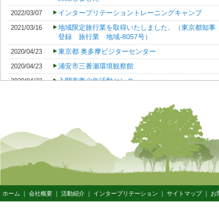
インタープリテーショントレーニングキャンプ
2022/03/07
地域限定旅行業を取得いたしました。（東京都知事
2021/03/16
登録 旅行業 地域-8057号）
東京都 奥多摩ビジターセンター
2020/04/23
浦安市三番瀬環境観察館
2020/04/23
入間市青少年活動センター
2020/04/23
中目黒公園花と緑の学習館 花みどり人講座・エコ
2019/03/09
園芸生活講座
CESサーバー追加メンテナンスのお知らせ
2019/02/25
インターンシップ
2019/02/13
おくたま自然案内所（モリパークアウトドアヴィレ
2017/11/06
ッジ）
中目黒公園 花とみどりの学習館
2017/11/06
東京都山のふるさと村ビジターセンター
2017/10/25
ホーム
｜
会社概要
｜
活動紹介
｜
インタープリテーション
｜
サイトマップ
｜
お
東京都 御岳ビジターセンター
2017/10/25
足立区 都市農業公園
2017/10/25