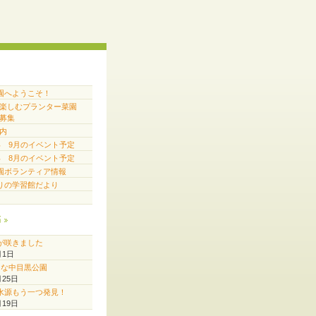
園へようこそ！
で楽しむプランター菜園
募集
内
6年 9月のイベント予定
6年 8月のイベント予定
園ボランティア情報
りの学習館だより
稿
が咲きました
月1日
♪な中目黒公園
月25日
水源もう一つ発見！
月19日