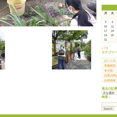
月
火
3
4
10
11
17
18
24
25
31
« 7月
カテゴリ
おしらせ
実施報告
未分類
目黒川関
自然情報
過去の記
過
去
検索
の
記
事