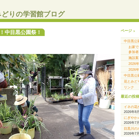
みどりの学習館ブログ
ページ
！中目黒公園祭！
中目黒公
お家
参加者
施設案
202
202
中目黒公
花とみど
リンク
最近の投
イネの花
2026年8
にぎやか
2026年7
目黒川の
2026年7