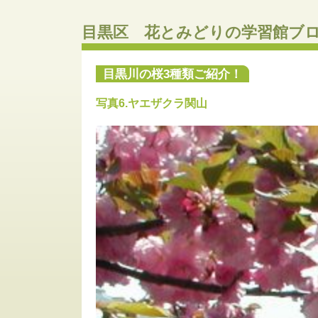
目黒区 花とみどりの学習館ブ
目黒川の桜3種類ご紹介！
写真6.ヤエザクラ関山