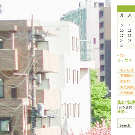
月
火
3
4
10
11
17
18
24
25
31
« 7月
カテゴリ
おしらせ
実施報告
未分類
目黒川関
自然情報
過去の記
過
去
検索
の
記
事