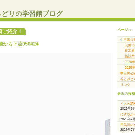
みどりの学習館ブログ
ページ
類ご紹介！
中目黒公
から下流050424
お家
参加者
施設案
202
202
中目黒公
花とみど
リンク
最近の投
イネの花
2026年8
にぎやか
2026年7
目黒川の
2026年7