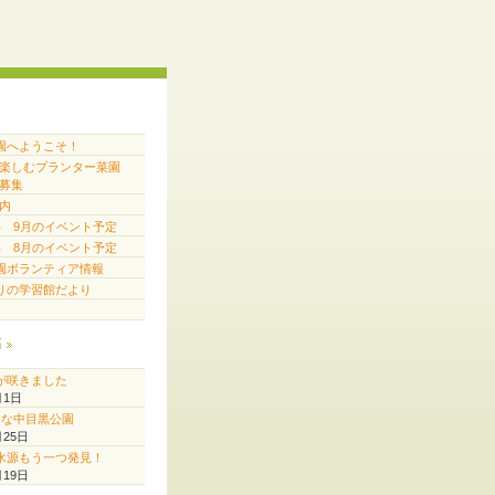
園へようこそ！
で楽しむプランター菜園
募集
内
6年 9月のイベント予定
6年 8月のイベント予定
園ボランティア情報
りの学習館だより
稿
が咲きました
月1日
♪な中目黒公園
月25日
水源もう一つ発見！
月19日