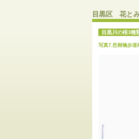
目黒区 花と
目黒川の桜3種
写真7.皀樹橋歩道橋