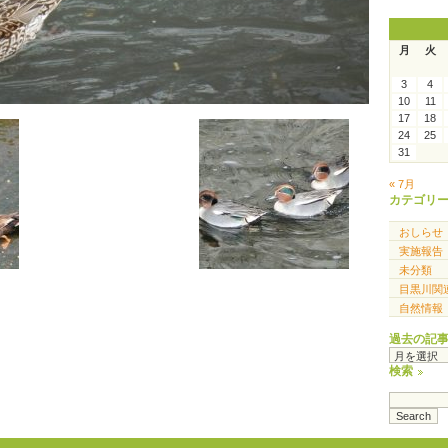
月
火
3
4
10
11
17
18
24
25
31
« 7月
カテゴリ
おしらせ
実施報告
未分類
目黒川関
自然情報
過去の記
過
去
検索
の
記
事