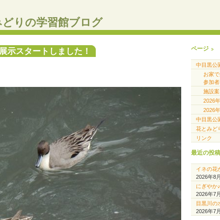
みどりの学習館ブログ
ページ
展示スタートしました！
中目黒公
お家
参加者
施設案
202
202
中目黒公
花とみど
リンク
最近の投
イネの花
2026年8
にぎやか
2026年7
目黒川の
2026年7