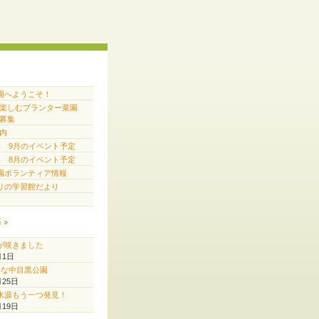
園へようこそ！
で楽しむプランター菜園
募集
内
6年 9月のイベント予定
6年 8月のイベント予定
園ボランティア情報
りの学習館だより
稿
が咲きました
月1日
♪な中目黒公園
月25日
水源もう一つ発見！
月19日