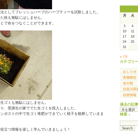
用法としてフレッシュハーブのハーブティーを試飲しました。
月
火
した枝も無駄にはしません。
ことで命をつなぐことができます。
3
4
10
11
17
18
24
25
31
« 7月
カテゴリ
おしらせ
実施報告
未分類
目黒川関
自然情報
た生ゴミも無駄にはしません。
過去の記
作り、受講生の家ででた生ゴミを投入しました。
過
コンポストの中で生ゴミ堆肥ができていく様子を観察していきま
去
検索
の
記
事
に役立つ情報を楽しく学んでいきましょう！