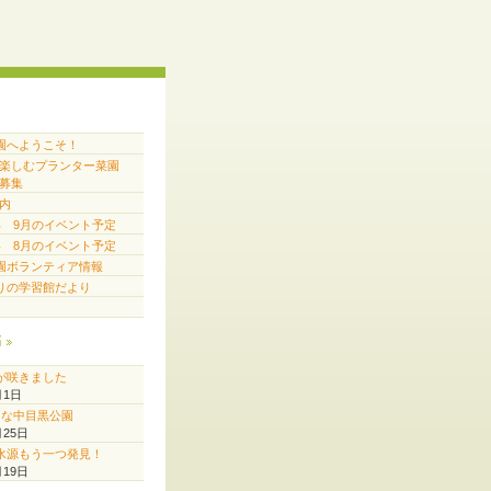
園へようこそ！
で楽しむプランター菜園
募集
内
6年 9月のイベント予定
6年 8月のイベント予定
園ボランティア情報
りの学習館だより
稿
が咲きました
月1日
♪な中目黒公園
月25日
水源もう一つ発見！
月19日