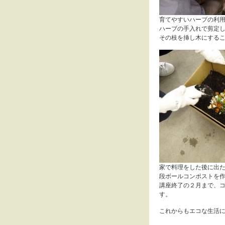
育てやすいハーブの利
ハーブの手入れで剪定
その枝を挿し木にする
家で料理をした後に出
段ボールコンポストを
講座終了の２月まで、
す。
これからもエコな生活