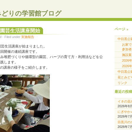
みどりの学習館ブログ
ページ
コ園芸生活講座開始
· Filed under
実施報告
中目黒公
お家
園芸生活講座が始まりました。
参加者
２回開催の連続講座です。
施設案
ごみ堆肥づくりや循環型の園芸、ハーブの育て方・利用法などを公
202
実践します。
202
回目の講座の様子をご紹介します。
中目黒公
花とみど
リンク
最近の投
イネの花
2026年8
にぎやか
2026年7
目黒川の
2026年7