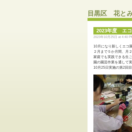
目黒区 花と
2023年度 エ
2023年10月25日 at 4:40 PM 
10月になり新しくエコ
２月まで５か月間、月
家庭でも実践できる生
園の園芸作業を通して
10月25日実施の第2