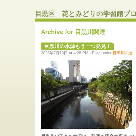
目黒区 花とみどりの学習館ブ
Archive for 目黒川関連
目黒川の水源もう一つ発見！
2026年7月19日 at 4:28 PM · Filed under
目黒川関連