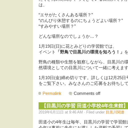
は、
“エサがたくさんある場所？”
“のんびり休憩するのにちょうどよい場所？”
“すみやすい場所？”
どんな場所なのでしょうか…？
1月19日(日)に花とみどりの学習館では、
イベント
「野鳥で目黒川の環境を知ろう！」
野鳥の種類や生態を観察しながら、目黒川の
然環境としての目黒川について一緒に考えま
1月10日(金)締め切りです。詳しくは12月25
をご覧下さい。みなさんのご応募をお待ちし
Permalink
Comments off
【目黒川の学習 田道小学校4年生来館】
2019年6月11日 at 9:46 AM · Filed under
目黒川関連
田道小の4年生は毎年、目黒川の学習で学習館
今年は事前に先生にお渡しした資料で予習し