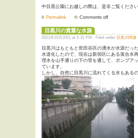
中目黒公園にお越しの際は、是非ご覧くださ
Permalink
Comments off
目黒川の貴重な水源
2021年10月20日 at 5:31 PM · Filed under
目黒川関連
目黒川はもともと世田谷区の湧水が水源だっ
水道化したので、現在は新宿区にある落合水
理水を山手通りの下の管を通して、ポンプア
ています。
しかし、自然に目黒川に流れてくる水もある