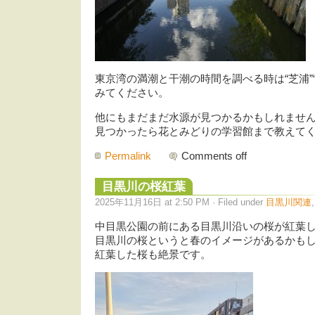
東京湾の満潮と干潮の時間を調べる時は“芝浦”
みてください。
他にもまだまだ水源が見つかるかもしれませ
見つかったら花とみどりの学習館まで教えて
Permalink
Comments off
目黒川の桜紅葉
2025年11月16日 at 2:50 PM · Filed under
目黒川関連
中目黒公園の前にある目黒川沿いの桜が紅葉
目黒川の桜というと春のイメージがあるかも
紅葉した桜も絶景です。