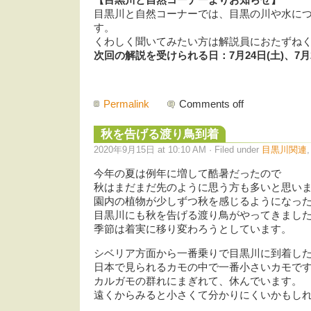
目黒川と自然コーナーでは、目黒の川や水に
す。
くわしく聞いてみたい方は解説員におたずね
次回の解説を受けられる日：7月24日(土)、7月2
Permalink
Comments off
秋を告げる渡り鳥到着
2020年9月15日 at 10:10 AM · Filed under
目黒川関連
今年の夏は例年に増して酷暑だったので
秋はまだまだ先のように思う方も多いと思い
園内の植物が少しずつ秋を感じるようになっ
目黒川にも秋を告げる渡り鳥がやってきまし
季節は着実に移り変わろうとしています。
シベリア方面から一番乗りで目黒川に到着し
日本で見られるカモの中で一番小さいカモで
カルガモの群れにまぎれて、休んでいます。
遠くからみると小さくて分かりにくいかもし