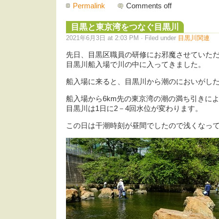
Permalink
Comments off
目黒と東京湾をつなぐ目黒川
2021年6月3日 at 2:03 PM · Filed under
目黒川関連
先日、目黒区職員の研修にお邪魔させていた
目黒川船入場で川の中に入ってきました。
船入場に来ると、目黒川から潮のにおいがし
船入場から6km先の東京湾の潮の満ち引きに
目黒川は1日に2－4回水位が変わります。
この日は干潮時刻が昼間でしたので浅くなっ