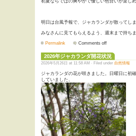
初夏ならではの爽やかで優しい色合いが楽し
明日は台風予報で、ジャカランダが散ってし
みなさんに見てもらえるよう、週末まで持ち
Permalink
Comments off
2026年ジャカランダ開花状況
2026年5月26日 at 11:58 AM · Filed under
自然情報
ジャカランダの花が咲きました。日曜日に初確
していました。