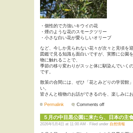
・個性的で力強いキウイの花
・煙のような花のスモークツリー
・小さな白い花が愛らしいオリーブ
など、今しか見られない花々が次々と見頃を
図鑑で見る知識も面白いですが、実際に公園
物に触れることで、
季節の移り変わりがスッと体に馴染んでいく
です。
散策の合間には、ぜひ「花とみどりの学習館
い。
皆さんと植物のお話ができるのを、楽しみに
Permalink
Comments off
５月の中目黒公園に来たら、日本の主
2026年5月4日 at 11:00 AM · Filed under
自然情報