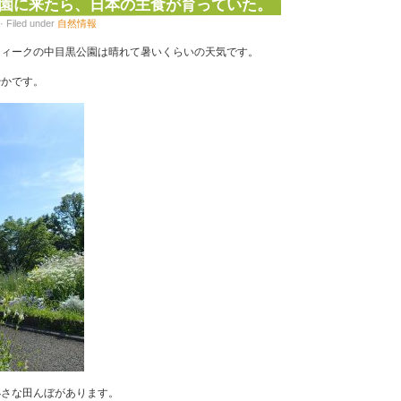
園に来たら、日本の主食が育っていた。
 Filed under
自然情報
ウィークの中目黒公園は晴れて暑いくらいの天気です。
やかです。
小さな田んぼがあります。