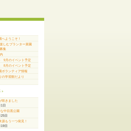
園へようこそ！
で楽しむプランター菜園
募集
内
6年 9月のイベント予定
6年 8月のイベント予定
園ボランティア情報
りの学習館だより
稿
が咲きました
月1日
♪な中目黒公園
月25日
水源もう一つ発見！
月19日