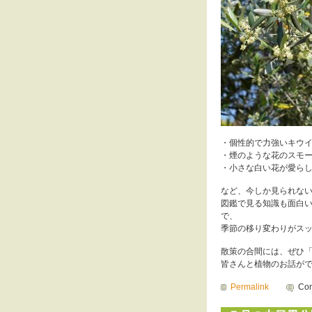
・個性的で力強いキウ
・煙のような花のスモ
・小さな白い花が愛ら
など、今しか見られな
図鑑で見る知識も面白
で、
季節の移り変わりがス
散策の合間には、ぜひ
皆さんと植物のお話が
Permalink
Com