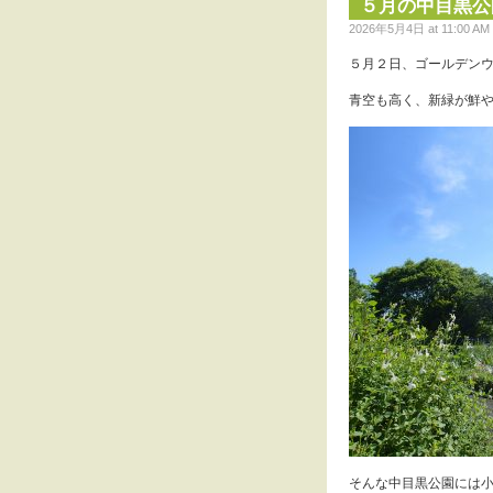
５月の中目黒公
2026年5月4日 at 11:00 AM ·
５月２日、ゴールデン
青空も高く、新緑が鮮
そんな中目黒公園には