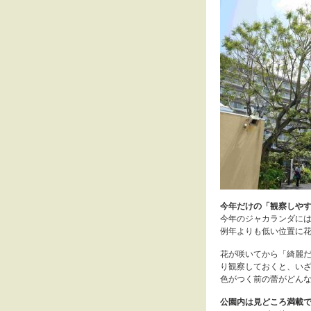
今年だけの「観察しや
今年のジャカランダに
例年よりも低い位置に
花が咲いてから「綺麗だ
り観察しておくと、い
色がつく前の蕾がどん
公園内は見どころ満載