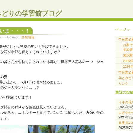
みどりの学習館ブログ
ページ
いま・・・！
· Filed under
自然情報
中目黒公
お家
風が少しずつ初夏の匂いを帯びてきました。
参加者
んな花が季節を伝えてくれていますか？
施設案
202
くの皆さんが心待ちにされている花が、世界三大花木の一つ「ジャ
202
中目黒公
」の姿
花とみど
花芽が上がり、6月1日に咲き始めました。
リンク
園のジャカランダは……？
最近の投
上がり始めています！
イネの花
2026年8
ンダ特有の鮮やかな紫色は見えていません。
見つめると、エネルギーを蓄えてパンパンに膨らんだ、力強い蕾の
にぎやか
2026年7
きます。
目黒川の
2026年7