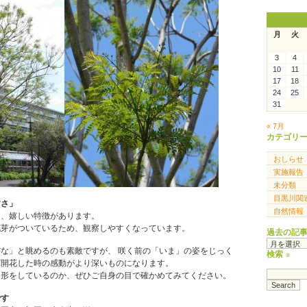
月
火
3
4
10
11
17
18
24
25
31
« 7月
カテゴリ
おしらせ
実施報告
未分類
目黒川関
すさ」
自然情報
は、嬉しい特徴があります。
花芽がついているため、観察しやすくなっています。
過去の記
過
な」と眺めるのも素敵ですが、 咲く前の「いま」の姿をじっく
去
検索
ざ開花した時の感動がより深いものになります。
の
な形をしているのか、ぜひご自身の目で確かめてみてください。
記
事
です