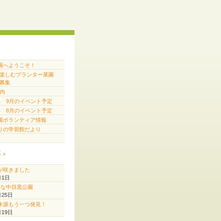
園へようこそ！
で楽しむプランター菜園
募集
内
6年 9月のイベント予定
6年 8月のイベント予定
園ボランティア情報
りの学習館だより
稿
が咲きました
月1日
♪な中目黒公園
月25日
水源もう一つ発見！
月19日