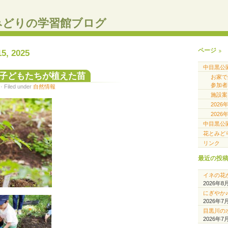
みどりの学習館ブログ
ページ
15, 2025
中目黒公
子どもたちが植えた苗
お家
参加者
 Filed under
自然情報
施設案
202
202
中目黒公
花とみど
リンク
最近の投
イネの花
2026年8
にぎやか
2026年7
目黒川の
2026年7