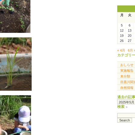
月
火
5
6
12
13
19
20
26
27
« 4月
6月 
カテゴリ
おしらせ
実施報告
未分類
目黒川関
自然情報
過去の記
過
去
検索
の
記
事