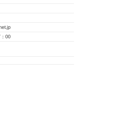
et.jp
7：00