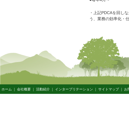
・上記PDCAを回し
う、業務の効率化・
ホーム
｜
会社概要
｜
活動紹介
｜
インタープリテーション
｜
サイトマップ
｜
お