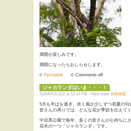
満開が楽しみです。
満開になったらおしらせします。
Permalink
Comments off
ジャカランダはいま・・・！
2026年5月15日 at 12:47 PM · Filed under
自然情報
5月も半ばを過ぎ、吹く風が少しずつ初夏の匂
皆さんの周りでは、どんな花が季節を伝えて
中目黒公園で毎年、多くの皆さんが心待ちに
花木の一つ「ジャカランダ」です。