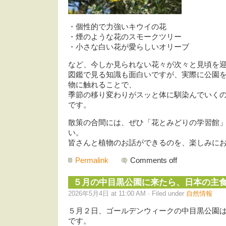
・個性的で力強いキウイの花
・煙のような花のスモークツリー
・小さな白い花が愛らしいオリーブ
など、今しか見られない花々が次々と見頃を
図鑑で見る知識も面白いですが、実際に公園
物に触れることで、
季節の移り変わりがスッと体に馴染んでいく
です。
散策の合間には、ぜひ「花とみどりの学習館
い。
皆さんと植物のお話ができるのを、楽しみに
Permalink
Comments off
５月の中目黒公園に来たら、日本の主
2026年5月4日 at 11:00 AM · Filed under
自然情報
５月２日、ゴールデンウィークの中目黒公園
です。