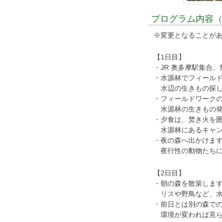
プログラム内容
※変更となることが
【1日目】
・JR 奥多摩駅集合
・水源林でフィール
水辺の生きもの探し
・フィールドワーク
水源林の生きもの発
・夕食は、焚き火を
水源林にあるキャン
・夜の森へ出かけま
夜行性の動物たちに
【2日目】
・朝の森を散策しま
リスや野鳥など、水
・前日とは別の森で
環境が変われば見ら