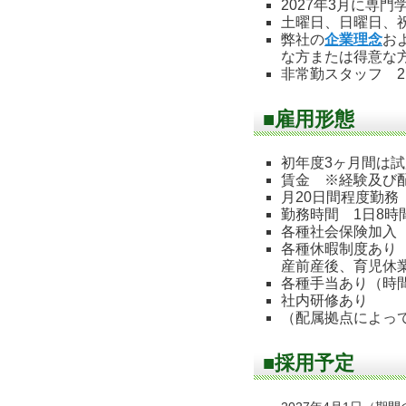
2027年3月に専
土曜日、日曜日、
弊社の
企業理念
お
な方または得意な
非常勤スタッフ 
■雇用形態
初年度3ヶ月間は
賃金 ※経験及び
月20日間程度勤務
勤務時間 1日8時
各種社会保険加入
各種休暇制度あり
産前産後、育児休
各種手当あり（時
社内研修あり
（配属拠点によっ
■採用予定