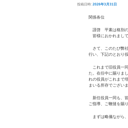
投稿日時:
2026年3月31日
関係各位
謹啓 平素は格別の
皆様におかれまして
さて、このたび弊社
行い、下記のとおり
これまで旧役員一同
た。在任中に賜りま
れの役員がこれまで
まいる所存でござい
新任役員一同も、皆
ご指導、ご鞭撻を賜
まずは略儀ながら、