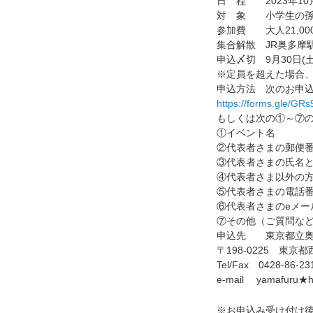
日 程 2023年10月
対 象 小学生の孫とそ
参加費 大人21,00
集合解散 JR奥多摩
申込〆切 9月30日(土
※定員を超えた場合
申込方法 次のお申
https://forms.gle/G
もしくは次の①～⑦の
①イベント名
②代表者さまの郵便
③代表者さまの氏名
④代表者さま以外の
⑤代表者さまの電話
⑥代表者さまのeメー
⑦その他（ご質問な
申込先 東京都立奥
〒198-0225 東京
Tel/Fax 0428-86-23
e-mail yamafu
※お申込み受け付け