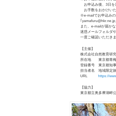
お申込み後、3日を
お手数をおかけいた
※e-mailでお申込み
｢yamafuru@hkr
また、e-mailが届か
迷惑メールフォルダ
一度ご確認いただき
【主催】
株式会社自然教育研究
所在地 東京都青梅市
登録番号 東京都知事登
担当者名 地域限定旅
URL
https://ww
【協力】
東京都立奥多摩湖畔公