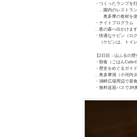
・つくったランプを
…園内のレストラン「
奥多摩の食材を使っ
・ナイトプログラム
…夜の森へ出かけま
・快適なケビン（ロ
（ケビンは、トイレ
【2日目：山ふるの歴
・朝食（ごはんCafe
・歴史をめぐるガイ
…奥多摩湖（小河内
・湖畔広場周辺で昼
・無料送迎バスでJR