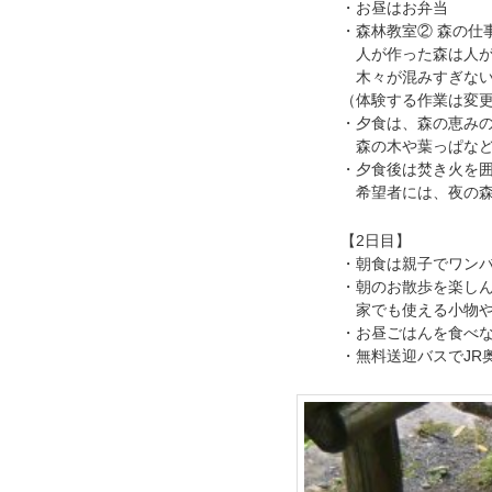
・お昼はお弁当
・森林教室② 森の仕
人が作った森は人が
木々が混みすぎない
（体験する作業は変
・夕食は、森の恵み
森の木や葉っぱなど
・夕食後は焚き火を
希望者には、夜の森
【2日目】
・朝食は親子でワン
・朝のお散歩を楽し
家でも使える小物や
・お昼ごはんを食べな
・無料送迎バスでJR