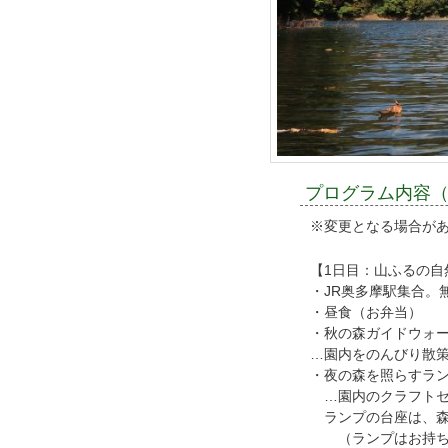
プログラム内容
※変更となる場合が
【1日目：山ふるの自
・JR奥多摩駅集合。
・昼食（お弁当）
・秋の森ガイドウォ
…園内をのんびり散
・夜の森を照らすラ
…園内のクラフトセ
ランプの台座は、森
（ランプはお持ち