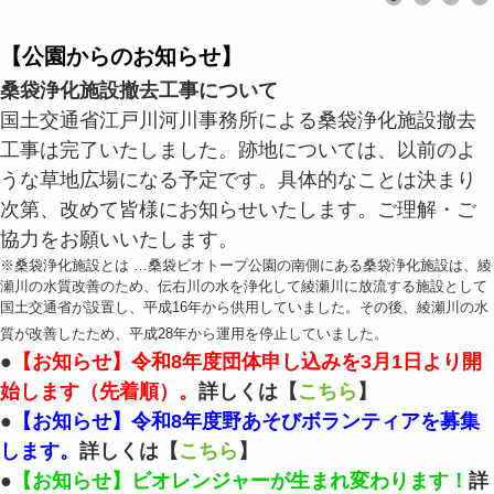
【公園からのお知らせ】
桑袋浄化施設撤去工事について
国土交通省江戸川河川事務所による桑袋浄化施設撤去
工事は完了いたしました。跡地については、以前のよ
うな草地広場になる予定です。具体的なことは決まり
次第、改めて皆様にお知らせいたします。ご理解・ご
協力をお願いいたします。
※桑袋浄化施設とは …桑袋ビオトープ公園の南側にある桑袋浄化施設は、綾
瀬川の水質改善のため、伝右川の水を浄化して綾瀬川に放流する施設として
国土交通省が設置し、平成16年から供用していました。その後、綾瀬川の水
質が改善したため、平成28年から運用を停止していました。
●
【お知らせ】令和8年度団体申し込みを3月1日より開
始します（先着順）。
詳しくは【
こちら
】
●
【お知らせ】令和8年度野あそびボランティアを募集
します。
詳しくは【
こちら
】
●
【お知らせ】ビオレンジャーが生まれ変わります！
詳