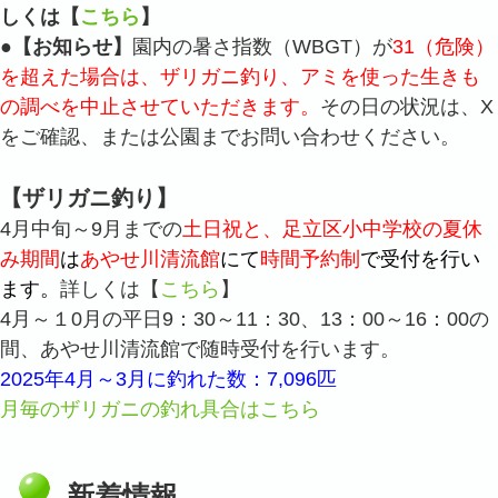
しくは【
こちら
】
●
【お知らせ】
園内の暑さ指数（WBGT）が
31（危険）
を超えた場合は、ザリガニ釣り、アミを使った生きも
の調べを中止させていただきます。
その日の状況は、X
をご確認、または公園までお問い合わせください。
【ザリガニ釣り】
4月中旬～9月までの
土日祝と、足立区小中学校の夏休
み期間
は
あやせ川清流館
にて
時間予約制
で受付を行い
ます。
詳しくは【
こちら
】
4月～１0月の平日9：30～11：30、13：00～16：00の
間、あやせ川清流館で随時受付を行います。
2025年4月～3月に釣れた数：7,096匹
月毎のザリガニの釣れ具合はこちら
新着情報