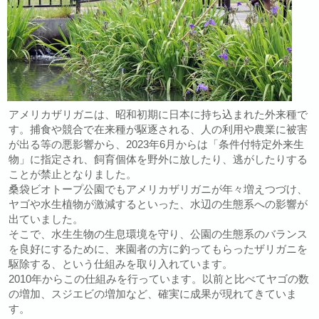
アメリカザリガニは、昭和初期に日本に持ち込まれた外来種で
す。捕食や競合で在来種が駆逐される、人の利用や農業に被害
が出る等の悪影響から、2023年6月からは「条件付特定外来生
物」に指定され、飼育個体を野外に放したり、逃がしたりする
ことが禁止となりました。
桑袋ビオトープ公園でもアメリカザリガニが年々増えつづけ、
ヤゴや水生植物が激減するといった、水辺の生態系への影響が
出ていました。
そこで、水生生物の生息環境を守り、公園の生態系のバランス
を良好にするために、来園者の方に釣ってもらったザリガニを
駆除する、という仕組みを取り入れています。
2010年からこの仕組みを行っています。以前と比べてヤゴの数
の増加、スジエビの増加など、確実に成果が現れてきていま
す。