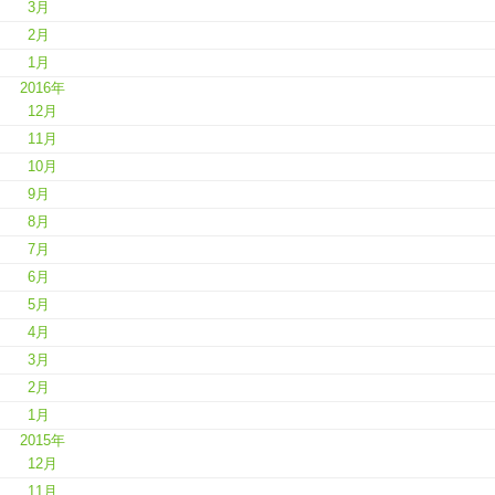
3月
2月
1月
2016年
12月
11月
10月
9月
8月
7月
6月
5月
4月
3月
2月
1月
2015年
12月
11月