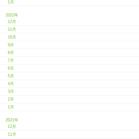
1月
2022年
12月
11月
10月
9月
8月
7月
6月
5月
4月
3月
2月
1月
2021年
12月
11月