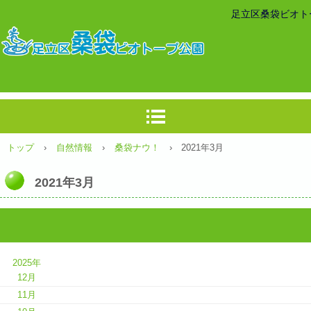
足立区桑袋ビオト
トップ
›
自然情報
›
桑袋ナウ！
› 2021年3月
2021年3月
2025年
12月
11月