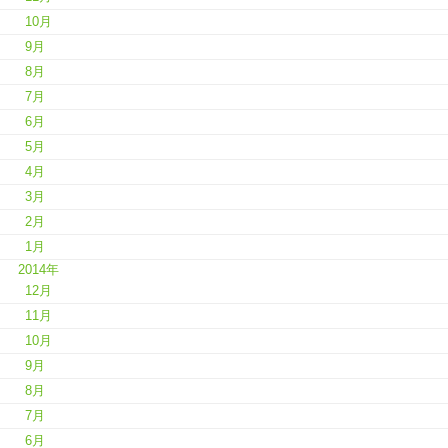
10月
9月
8月
7月
6月
5月
4月
3月
2月
1月
2014年
12月
11月
10月
9月
8月
7月
6月