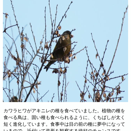
カワラヒワがアキニレの種を食べていました。植物の種を
食べる鳥は、固い種も食べられるように、くちばしが太く
短く進化しています。食事中は目の前の種に夢中になって
いるので、近付いて姿形を観察する絶好のチャンスです