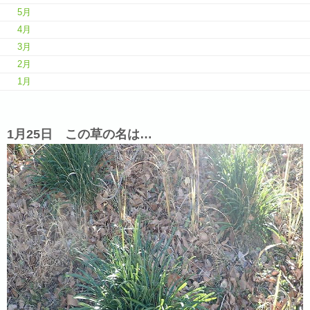
5月
4月
3月
2月
1月
1月25日 この草の名は…