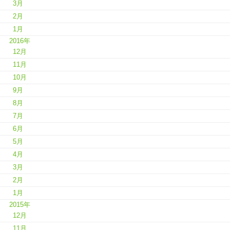
3月
2月
1月
2016年
12月
11月
10月
9月
8月
7月
6月
5月
4月
3月
2月
1月
2015年
12月
11月