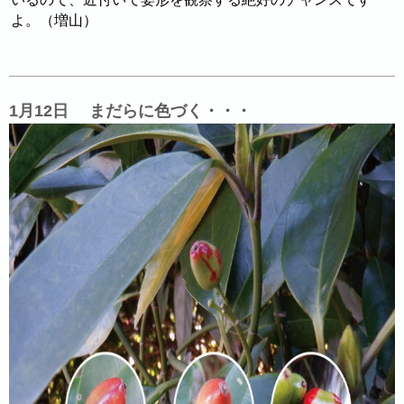
よ。（増山）
1月12日 まだらに色づく・・・