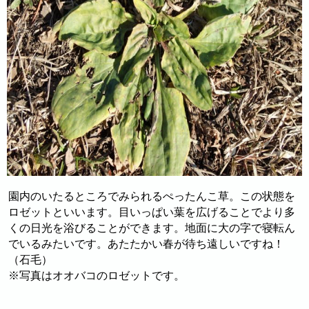
園内のいたるところでみられるぺったんこ草。この状態を
ロゼットといいます。目いっぱい葉を広げることでより多
くの日光を浴びることができます。地面に大の字で寝転ん
でいるみたいです。あたたかい春が待ち遠しいですね！
（石毛）
※写真はオオバコのロゼットです。