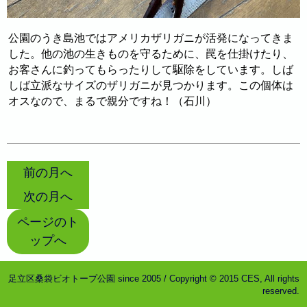
公園のうき島池ではアメリカザリガニが活発になってきま
した。他の池の生きものを守るために、罠を仕掛けたり、
お客さんに釣ってもらったりして駆除をしています。しば
しば立派なサイズのザリガニが見つかります。この個体は
オスなので、まるで親分ですね！（石川）
前の月へ
次の月へ
ページのト
ップへ
足立区桑袋ビオトープ公園 since 2005 / Copyright © 2015 CES, All rights
reserved.