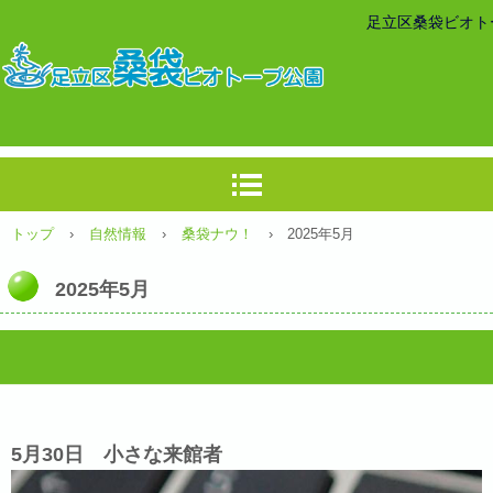
足立区桑袋ビオト
トップ
›
自然情報
›
桑袋ナウ！
› 2025年5月
2025年5月
5月30日 小さな来館者