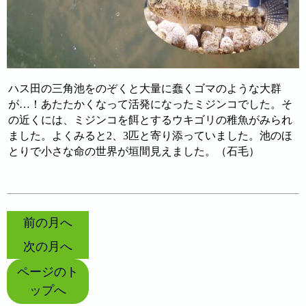
ハス田の三角池をのぞくと大量に蠢くゴマのような大群
が…！あたたかくなって活発になったミジンコでした。そ
の近くには、ミジンコを餌とするウキゴリの稚魚がみられ
ました。よくみると2、3匹と寄り添っていました。池のほ
とりで小さな命の世界が垣間見えました。（石毛）
前の月へ
次の月へ
ページのト
ップへ