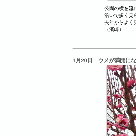
公園の横を流
沿いで多く見
去年からよく
（濱崎）
1月20日 ウメが満開に