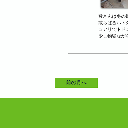
皆さんは冬の
散らばるハト
ュアリでトド
少し物騒なが
前の月へ