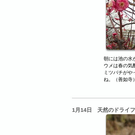
朝には池の水
ウメは春の気
ミツバチがや
ね。（善如寺
1月14日 天然のドライ