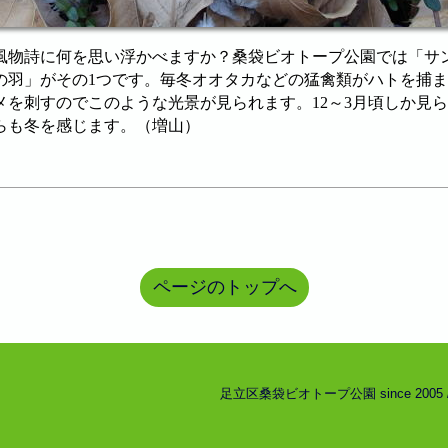
風物詩に何を思い浮かべますか？桑袋ビオトープ公園では「サ
の羽」がその1つです。毎冬オオタカなどの猛禽類がハトを捕
メを刺すのでこのような光景が見られます。12～3月頃しか見
らも冬を感じます。（増山）
ページのトップへ
足立区桑袋ビオトープ公園 since 2005 / Copyri